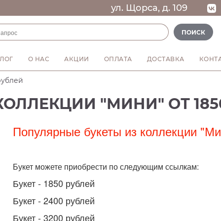
ул. Щорса, д. 109
ПОИСК
ЛОГ
О НАС
АКЦИИ
ОПЛАТА
ДОСТАВКА
КОНТ
КИСКИ, ЕДИНОРОГИ, ЛАМЫ, ЗАЙКИ и ТИГРЫ от 1450 рублей!
МОДНЫЕ КОМПОЗИЦИИ В КОНВЕРТЕ от 850 рублей
Роскошная композиция в коробке всего 1950 рублей!
Модные композиции в сумочках от 1500 рублей!
Композиция-Сердце с цветами и сладостями от 1250 рублей!
рублей
КОЛЛЕКЦИИ "МИНИ" ОТ 185
Популярные букеты из коллекции "Ми
Букет можете приобрести по следующим ссылкам:
Букет - 1850 рублей
Букет - 2400 рублей
Букет - 3200 рублей