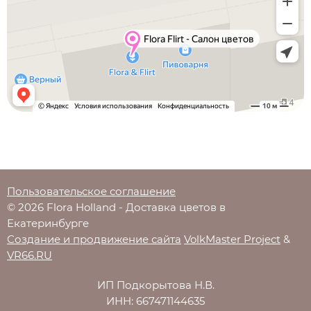
Пользовательское соглашение
© 2026 Flora Holland - Доставка цветов в
Екатеринбурге
Создание и продвижение сайта
VolkMaster Project
&
VR66.RU
ИП Подкорытова Н.В.
ИНН: 667471144635