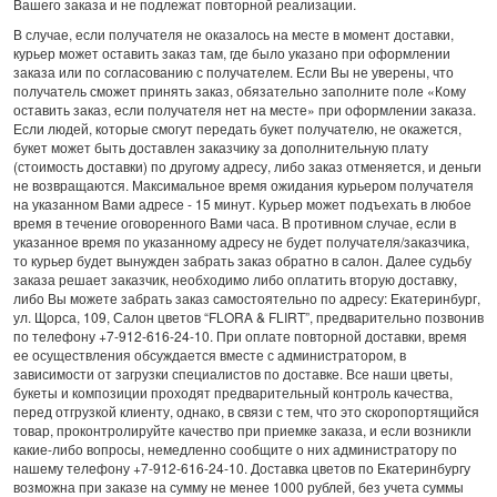
Вашего заказа и не подлежат повторной реализации.
В случае, если получателя не оказалось на месте в момент доставки,
курьер может оставить заказ там, где было указано при оформлении
заказа или по согласованию с получателем. Если Вы не уверены, что
получатель сможет принять заказ, обязательно заполните поле «Кому
оставить заказ, если получателя нет на месте» при оформлении заказа.
Если людей, которые смогут передать букет получателю, не окажется,
букет может быть доставлен заказчику за дополнительную плату
(стоимость доставки) по другому адресу, либо заказ отменяется, и деньги
не возвращаются. Максимальное время ожидания курьером получателя
на указанном Вами адресе - 15 минут. Курьер может подъехать в любое
время в течение оговоренного Вами часа. В противном случае, если в
указанное время по указанному адресу не будет получателя/заказчика,
то курьер будет вынужден забрать заказ обратно в салон. Далее судьбу
заказа решает заказчик, необходимо либо оплатить вторую доставку,
либо Вы можете забрать заказ самостоятельно по адресу: Екатеринбург,
ул. Щорса, 109, Салон цветов “FLORA & FLIRT”, предварительно позвонив
по телефону +7-912-616-24-10. При оплате повторной доставки, время
ее осуществления обсуждается вместе с администратором, в
зависимости от загрузки специалистов по доставке. Все наши цветы,
букеты и композиции проходят предварительный контроль качества,
перед отгрузкой клиенту, однако, в связи с тем, что это скоропортящийся
товар, проконтролируйте качество при приемке заказа, и если возникли
какие-либо вопросы, немедленно сообщите о них администратору по
нашему телефону +7-912-616-24-10. Доставка цветов по Екатеринбургу
возможна при заказе на сумму не менее 1000 рублей, без учета суммы