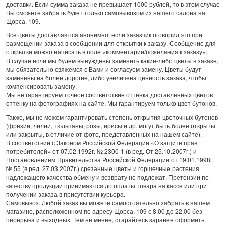
доставки. Если сумма заказа не превышает 1000 рублей, то в этом случае
Вы сможете забрать букет только самовывозом из нашего салона на
Щорса, 109.
Все цветы доставляются анонимно, если заказчик оговорил это при
размещении заказа в сообщении для открытки к заказу. Сообщение для
открытки можно написать в поле «комментарии/пожелания к заказу».
В случае если мы будем вынуждены заменить какие-либо цветы в заказе,
мы обязательно свяжемся с Вами и согласуем замену. Цветы будут
заменены на более дорогие, либо увеличена ценность заказа, чтобы
компенсировать замену.
Мы не гарантируем точное соответствие оттенка доставленных цветов
оттенку на фотографиях на сайте. Мы гарантируем только цвет бутонов.
Также, мы не можем гарантировать степень открытия цветочных бутонов
(фрезии, лилии, тюльпаны, розы, ирисы и др. могут быть более открыты
или закрыты, в отличие от фото, представленных на нашем сайте).
В соответствии с Законом Российской Федерации «О защите прав
потребителей» от 07.02.1992г. № 2300-1 (в ред. От 25.10.2007г.) и
Постановлением Правительства Российской Федерации от 19.01.1998г.
№ 55 (в ред. 27.03.2007г.) срезанные цветы и горшечные растения
надлежащего качества обмену и возврату не подлежат. Претензии по
качеству продукции принимаются до оплаты товара на кассе или при
получении заказа в присутствии курьера.
Самовывоз. Любой заказ вы можете самостоятельно забрать в нашем
магазине, расположенном по адресу Щорса, 109 с 8.00 до 22.00 без
перерыва и выходных. Тем не менее, старайтесь заранее оформить