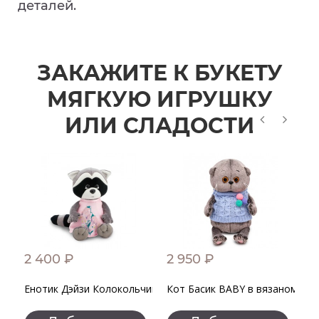
деталей.
ЗАКАЖИТЕ К БУКЕТУ
МЯГКУЮ ИГРУШКУ
ИЛИ СЛАДОСТИ
2 400 ₽
2 950 ₽
4
Енотик Дэйзи Колокольчики
Кот Басик BABY в вязаном жи
К
К