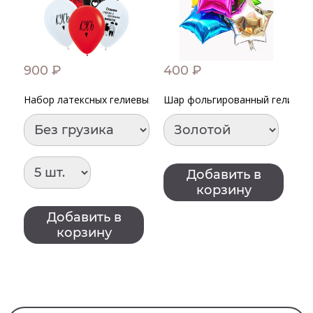
900 ₽
400 ₽
9
Набор латексных гелиевых шаров "Признания в любви шут
Шар фольгированный гелиевый
Н
Добавить в
корзину
Добавить в
корзину