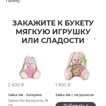
гамму.
ЗАКАЖИТЕ К БУКЕТУ
МЯГКУЮ ИГРУШКУ
ИЛИ СЛАДОСТИ
2 600 ₽
1 900 ₽
4
Зайка Ми - Балерина
Зайка Ми с лягушонком
К
Зайка Ми-Балерина, 18
К
см
с
Добавить в