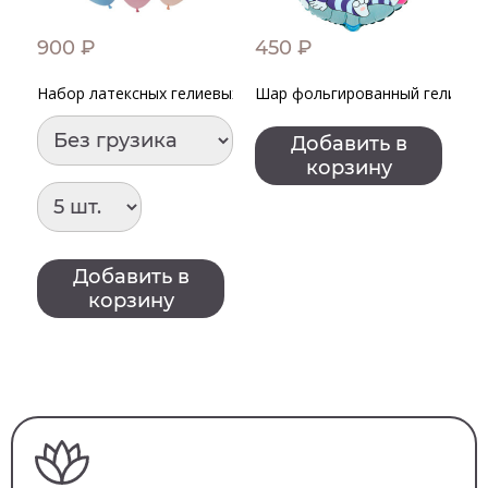
900 ₽
450 ₽
9
Набор латексных гелиевых шаров "ПоздравМяу" Котики
Шар фольгированный гелиевы
Н
Добавить в
корзину
Добавить в
корзину