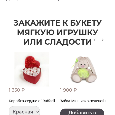
ЗАКАЖИТЕ К БУКЕТУ
МЯГКУЮ ИГРУШКУ
ИЛИ СЛАДОСТИ
1 350 ₽
1 900 ₽
1
Коробка-сердце с "Raffaello" КЛАССИК
Зайка Ми в ярко-зеленой юбо
З
Добавить в