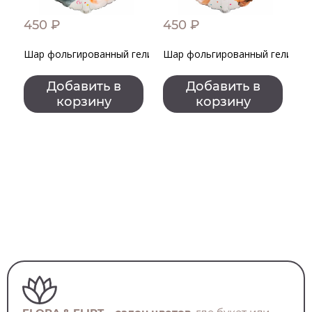
450 ₽
450 ₽
9
Шар фольгированный гелиевый "С днем рождения!" Котики
Шар фольгированный гелиевый
Н
Добавить в
Добавить в
корзину
корзину