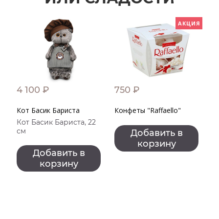
АКЦИЯ
4 100 ₽
750 ₽
2
Кот Басик Бариста
Конфеты "Raffaello"
Е
Кот Басик Бариста, 22
см
Добавить в
корзину
Добавить в
корзину