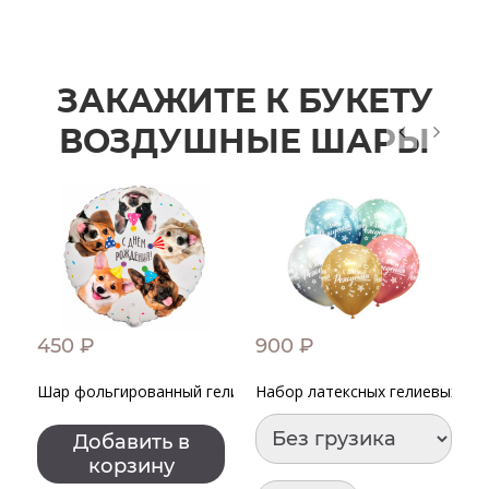
ЗАКАЖИТЕ К БУКЕТУ
ВОЗДУШНЫЕ ШАРЫ
450 ₽
900 ₽
1
Шар фольгированный гелиевый "С днем рождения!" Собачк
Набор латексных гелиевых шар
Ш
Добавить в
корзину