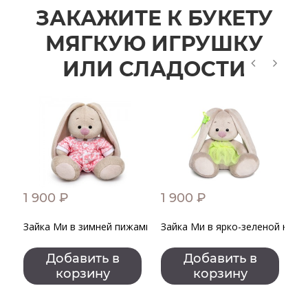
ЗАКАЖИТЕ К БУКЕТУ
МЯГКУЮ ИГРУШКУ
ИЛИ СЛАДОСТИ
1 900 ₽
1 900 ₽
4
Зайка Ми в зимней пижамке
Зайка Ми в ярко-зеленой юбо
К
К
ш
Добавить в
Добавить в
корзину
корзину