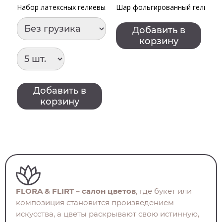
Набор латексных гелиевых шаров "С днем рождения Компл
Шар фольгированный гелиевы
Н
Добавить в
корзину
Добавить в
корзину
FLORA & FLIRT – салон цветов
, где букет или
композиция становится произведением
искусства, а цветы раскрывают свою истинную,