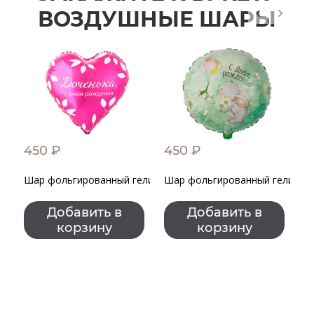
ВОЗДУШНЫЕ ШАРЫ
450 ₽
450 ₽
4
Шар фольгированный гелиевый Сердце "Доченька, с днем р
Шар фольгированный гелиевый
Ш
Добавить в
Добавить в
корзину
корзину