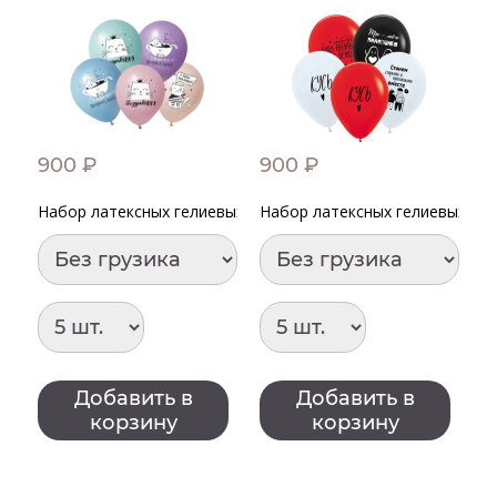
900 ₽
900 ₽
4
Набор латексных гелиевых шаров "ПоздравМяу" Котики
Набор латексных гелиевых ша
Ш
Добавить в
Добавить в
корзину
корзину