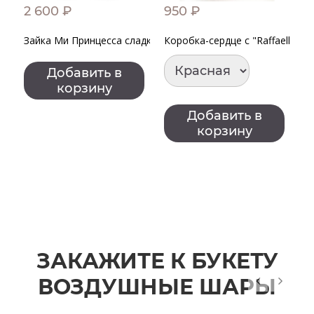
2 600 ₽
950 ₽
1
Зайка Ми Принцесса сладких снов
Коробка-сердце с "Raffaello"
З
З
с
Добавить в
корзину
Добавить в
корзину
ЗАКАЖИТЕ К БУКЕТУ
ВОЗДУШНЫЕ ШАРЫ