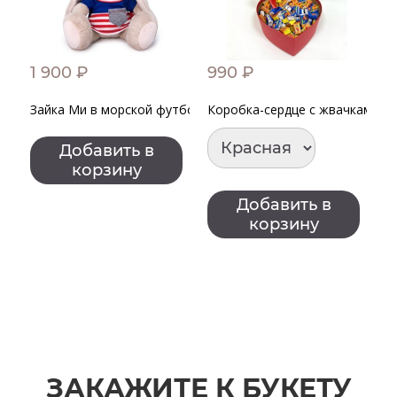
1 900 ₽
990 ₽
2
Зайка Ми в морской футболке
Коробка-сердце с жвачками "Lov
К
Добавить в
корзину
Добавить в
корзину
ЗАКАЖИТЕ К БУКЕТУ