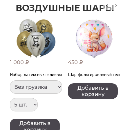
ВОЗДУШНЫЕ ШАРЫ
1 000 ₽
450 ₽
4
Набор латексных гелиевых шаров "С днем рождения для м
Шар фольгированный гелиевый
Ш
Добавить в
корзину
Добавить в
корзину