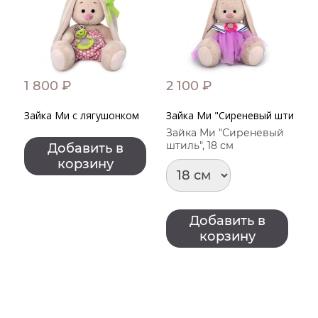
1 800 ₽
2 100 ₽
9
Зайка Ми с лягушонком
Зайка Ми "Сиреневый штиль"
Ко
Зайка Ми "Сиреневый
штиль", 18 см
Добавить в
корзину
Добавить в
корзину