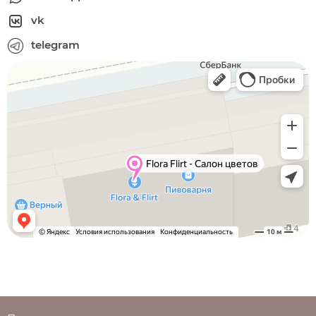
vk
telegram