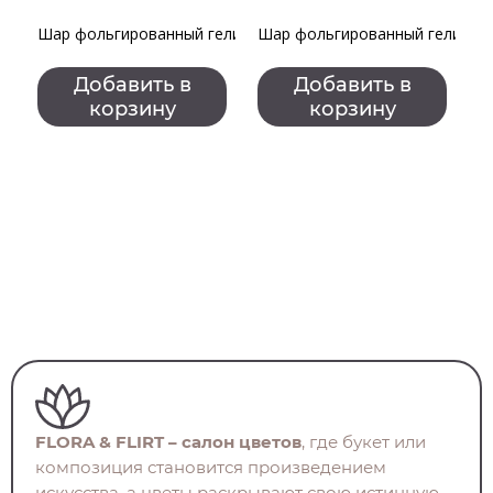
Шар фольгированный гелиевый сердце "Любимой маме"
Шар фольгированный гелиевый 
Ш
Добавить в
Добавить в
корзину
корзину
FLORA & FLIRT – салон цветов
, где букет или
композиция становится произведением
искусства, а цветы раскрывают свою истинную,