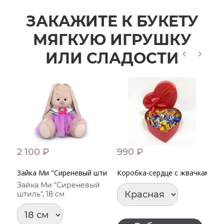
ЗАКАЖИТЕ К БУКЕТУ
МЯГКУЮ ИГРУШКУ
ИЛИ СЛАДОСТИ
2 100 ₽
990 ₽
1
Зайка Ми "Сиреневый штиль"
Коробка-сердце с жвачками "Lov
З
Зайка Ми "Сиреневый
штиль", 18 см