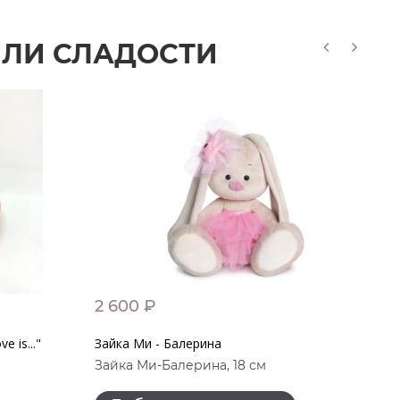
ИЛИ СЛАДОСТИ
2 600 ₽
2
 is..."
Зайка Ми - Балерина
За
Зайка Ми-Балерина, 18 см
За
15