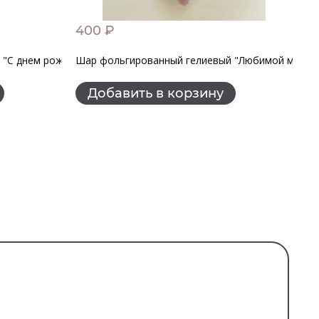
400 ₽
1
"С днем рождения. Конфетти Party"
Шар фольгированный гелиевый "Любимой мамоч
Ша
Добавить в корзину