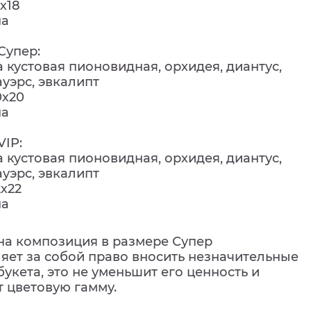
х18
на
Супер:
а кустовая пионовидная, орхидея, диантус,
уэрс, эвкалипт
0х20
на
VIP:
а кустовая пионовидная, орхидея, диантус,
уэрс, эвкалипт
х22
на
на композиция в размере Супер
ляет за собой право вносить незначительные
букета, это не уменьшит его ценность и
т цветовую гамму.