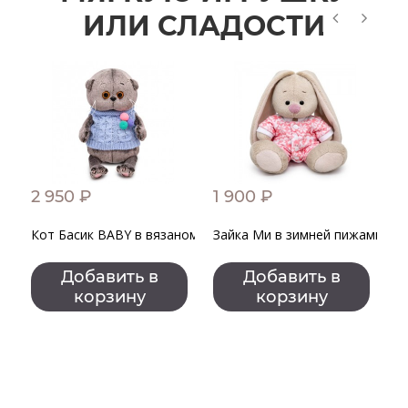
ИЛИ СЛАДОСТИ
2 950 ₽
1 900 ₽
2
Кот Басик BABY в вязаном жилете с помпонами
Зайка Ми в зимней пижамке
З
З
з
Добавить в
Добавить в
с
корзину
корзину