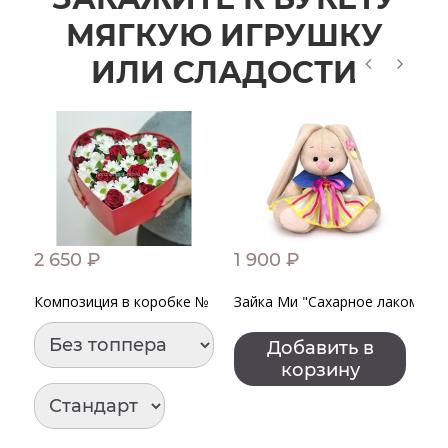
МЯГКУЮ ИГРУШКУ
ИЛИ СЛАДОСТИ
2 650 ₽
1 900 ₽
1
Композиция в коробке № 145
Зайка Ми "Сахарное лакомств
З
Добавить в
корзину