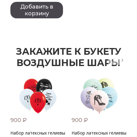
Добавить в
корзину
ЗАКАЖИТЕ К БУКЕТУ
ВОЗДУШНЫЕ ШАРЫ
900 ₽
900 ₽
4
Набор латексных гелиевых шаров "Признания в любви шут
Набор латексных гелиевых ша
Ш