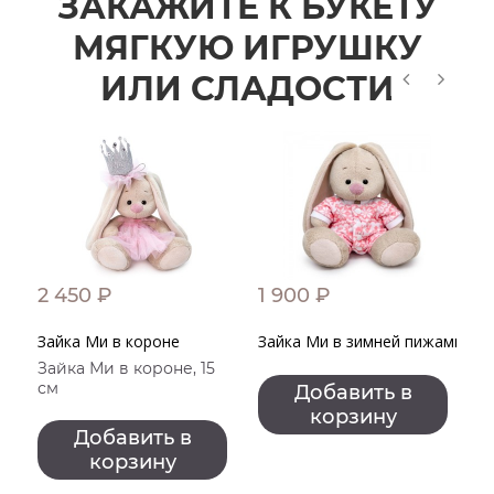
ЗАКАЖИТЕ К БУКЕТУ
МЯГКУЮ ИГРУШКУ
ИЛИ СЛАДОСТИ
2 450 ₽
1 900 ₽
4
Зайка Ми в короне
Зайка Ми в зимней пижамке
К
Зайка Ми в короне, 15
К
см
с
Добавить в
корзину
Добавить в
корзину