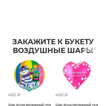
ЗАКАЖИТЕ К БУКЕТУ
ВОЗДУШНЫЕ ШАРЫ
450 ₽
450 ₽
4
Шар фольгированный гелиевый "С днем рождения" Посток
Шар фольгированный гелиевый
Ш