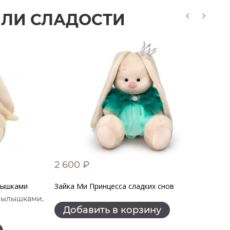
ИЛИ СЛАДОСТИ
2 600 ₽
1
лышками
Зайка Ми Принцесса сладких снов
За
крылышками,
Добавить в корзину