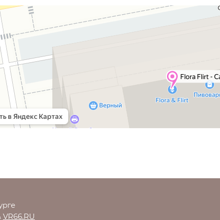
урге
&
VR66.RU