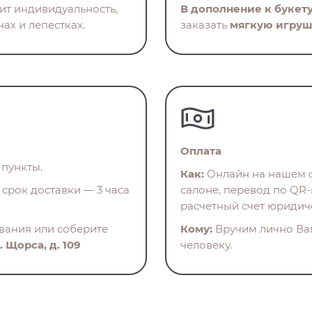
нит индивидуальность,
В дополнение к букет
ах и лепестках.
заказать
мягкую игруш
Оплата
пункты.
Как:
Онлайн на нашем с
срок доставки — 3 часа
салоне, перевод по QR-
расчетный счет юридич
ования или соберите
Кому:
Вручим лично Ва
. Щорса, д. 109
человеку.