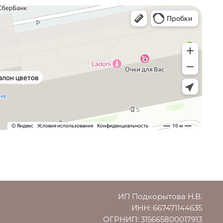
ИП Подкорытова Н.В.
ИНН: 667471144635
ОГРНИП: 315665800017913