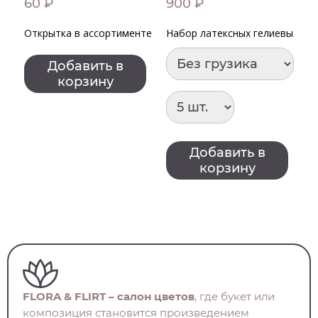
60 ₽
900 ₽
4
Открытка в ассортименте
Набор латексных гелиевых шар
Ш
Добавить в
корзину
Добавить в
корзину
FLORA & FLIRT – салон цветов
, где букет или
композиция становится произведением