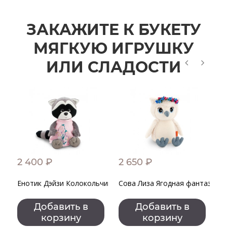
ЗАКАЖИТЕ К БУКЕТУ
МЯГКУЮ ИГРУШКУ
ИЛИ СЛАДОСТИ
2 400 ₽
2 650 ₽
2
Енотик Дэйзи Колокольчики
Сова Лиза Ягодная фантазия
З
Добавить в
Добавить в
корзину
корзину