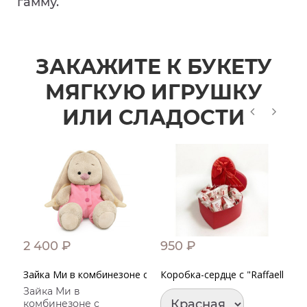
гамму.
ЗАКАЖИТЕ К БУКЕТУ
МЯГКУЮ ИГРУШКУ
ИЛИ СЛАДОСТИ
2 400 ₽
950 ₽
2
Зайка Ми в комбинезоне с крылышками
Коробка-сердце с "Raffaello"
С
Зайка Ми в
комбинезоне с