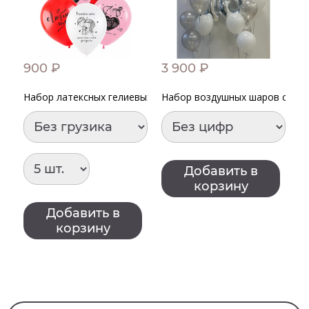
900 ₽
3 900 ₽
4
Набор латексных гелиевых шаров "Признание в любви"
Набор воздушных шаров с дву
Ш
Добавить в
корзину
Добавить в
корзину