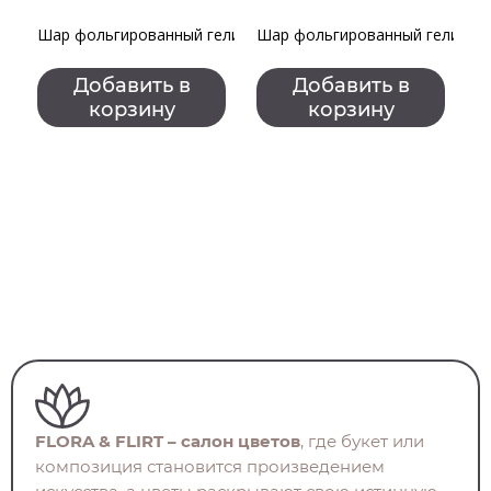
Шар фольгированный гелиевый "Пусть все сбудется"
Шар фольгированный гелиевы
Ш
Добавить в
Добавить в
корзину
корзину
FLORA & FLIRT – салон цветов
, где букет или
композиция становится произведением