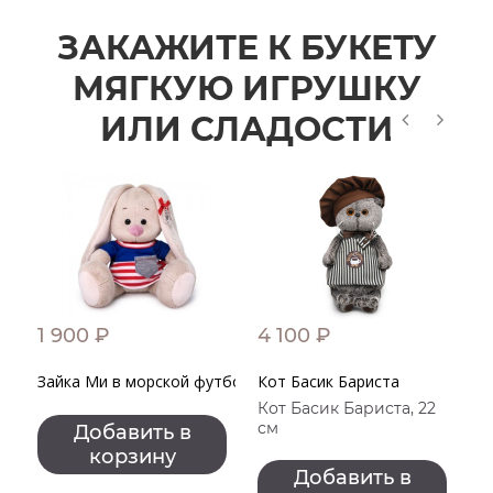
ЗАКАЖИТЕ К БУКЕТУ
МЯГКУЮ ИГРУШКУ
ИЛИ СЛАДОСТИ
1 900 ₽
4 100 ₽
2
Зайка Ми в морской футболке
Кот Басик Бариста
З
Кот Басик Бариста, 22
З
см
с
Добавить в
корзину
Добавить в