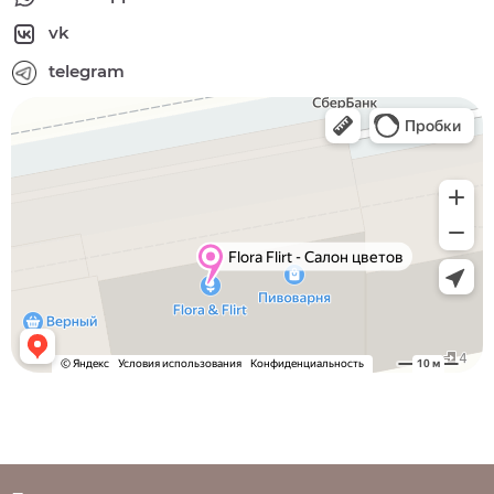
vk
telegram