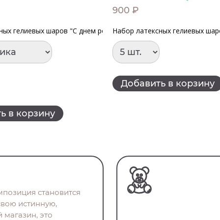
900 ₽
чные"
ных гелиевых шаров "С днем рождения Комплименты для нее"
Набор латексных гелиевых шар
Добавить в корзину
ь в корзину
омпозиция становится
свою истинную,
 магазин, это