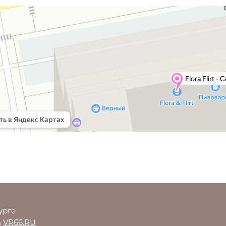
урге
&
VR66.RU