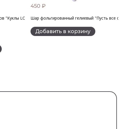
450 ₽
4
ов "Куклы LOL"
Шар фольгированный гелиевый "Пусть все сбуде
Ша
Добавить в корзину