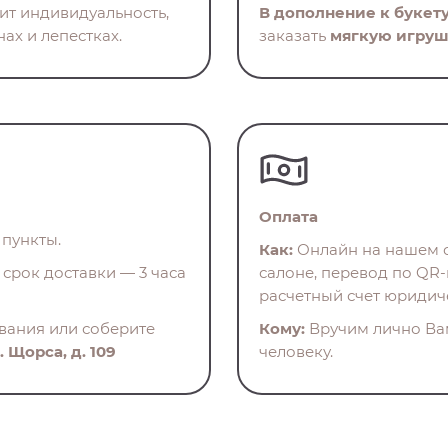
нит индивидуальность,
В дополнение к букет
ах и лепестках.
заказать
мягкую игруш
Оплата
пункты.
Как:
Онлайн на нашем с
срок доставки — 3 часа
салоне, перевод по QR-
расчетный счет юридич
ования или соберите
Кому:
Вручим лично Ва
. Щорса, д. 109
человеку.