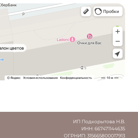
ИП Подкорытова Н.В.
ИНН: 667471144635
ОГРНИП: 315665800017913