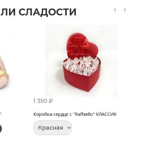
ИЛИ СЛАДОСТИ
1 350 ₽
1
"
Коробка-сердце с "Raffaello" КЛАССИК
За