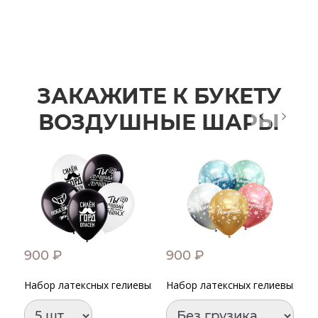
ЗАКАЖИТЕ К БУКЕТУ
ВОЗДУШНЫЕ ШАРЫ
900 ₽
900 ₽
1
Набор латексных гелиевых шаров "Комплименты для него"
Набор латексных гелиевых шар
Ш