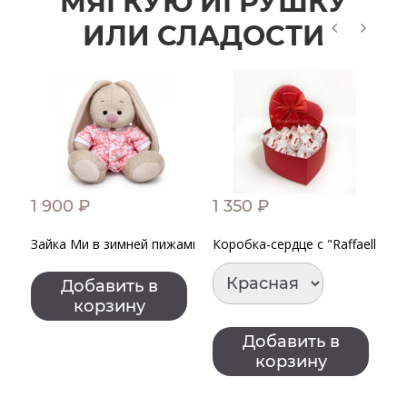
МЯГКУЮ ИГРУШКУ
ИЛИ СЛАДОСТИ
1 900 ₽
1 350 ₽
9
Зайка Ми в зимней пижамке
Коробка-сердце с "Raffaello" 
Ко
Добавить в
корзину
Добавить в
корзину