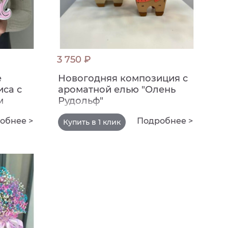
3 750 ₽
е
Новогодняя композиция с
иса с
ароматной елью "Олень
м
Рудольф"
обнее >
Подробнее >
Купить в 1 клик