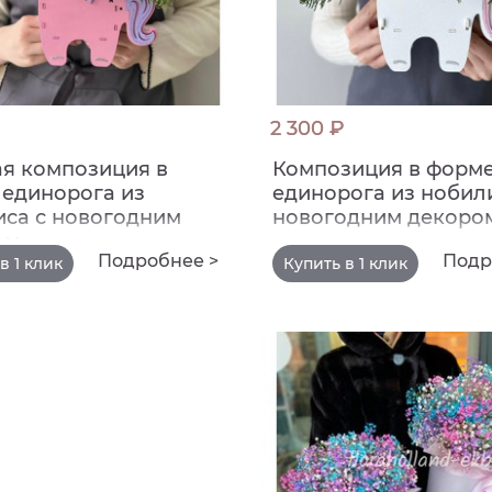
2 300 ₽
я композиция в
Композиция в форм
единорога из
единорога из нобил
са с новогодним
новогодним декоро
ом
Подробнее >
Подр
в 1 клик
Купить в 1 клик