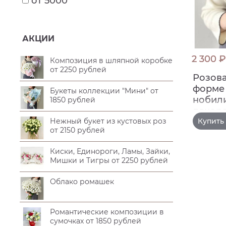
от 5000
АКЦИИ
2 300 ₽
Композиция в шляпной коробке
от 2250 рублей
Розова
форме 
Букеты коллекции "Мини" от
нобили
1850 рублей
декор
Нежный букет из кустовых роз
Купить 
от 2150 рублей
Киски, Единороги, Ламы, Зайки,
Мишки и Тигры от 2250 рублей
Облако ромашек
Романтические композиции в
сумочках от 1850 рублей