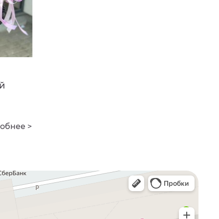
й
обнее >